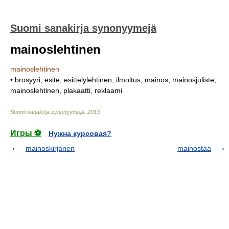
Suomi sanakirja synonyymejä
mainoslehtinen
mainoslehtinen
• brosyyri, esite, esittelylehtinen, ilmoitus, mainos, mainosjuliste,
mainoslehtinen, plakaatti, reklaami
Suomi sanakirja synonyymejä
.
2013
.
Игры ⚽
Нужна курсовая?
mainoskirjanen
mainostaa