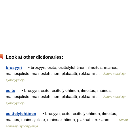
Look at other dictionaries:
brosyyri
— • brosyyri, esite, esittelylehtinen, ilmoitus, mainos,
mainosjuliste, mainoslehtinen, plakaatti, reklaami …
Suomi sanakirja
synonyymejä
esite
— • brosyyri, esite, esittelylehtinen, ilmoitus, mainos,
mainosjuliste, mainoslehtinen, plakaatti, reklaami …
Suomi sanakirja
synonyymejä
esittelylehtinen
— • brosyyri, esite, esittelylehtinen, ilmoitus,
mainos, mainosjuliste, mainoslehtinen, plakaatti, reklaami …
Suomi
sanakirja synonyymejä