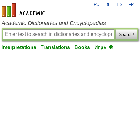
RU
DE
ES
FR
en-academic.com
Academic Dictionaries and Encyclopedias
Search!
Interpretations
Translations
Books
Игры ⚽